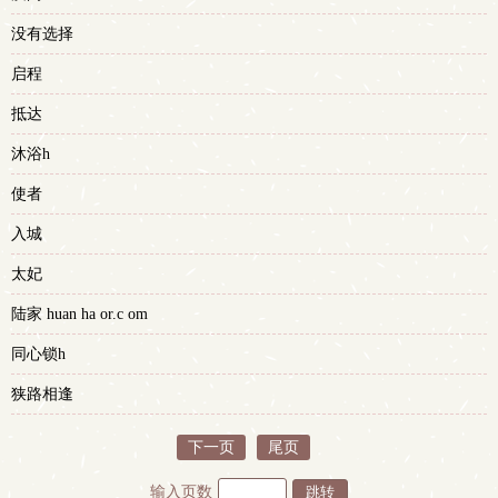
没有选择
启程
抵达
沐浴h
使者
入城
太妃
陆家 huan ha or.c om
同心锁h
狭路相逢
下一页
尾页
输入页数