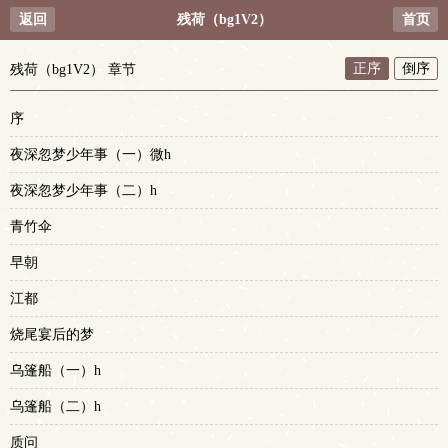
返回
残荷（bg1V2）
首页
正序
倒序
残荷（bg1V2） 章节
序
夜深忽梦少年事（一）微h
夜深忽梦少年事（二）h
青竹伞
早朝
江都
烧尾宴后的梦
乌篷船（一）h
乌篷船（二）h
质问