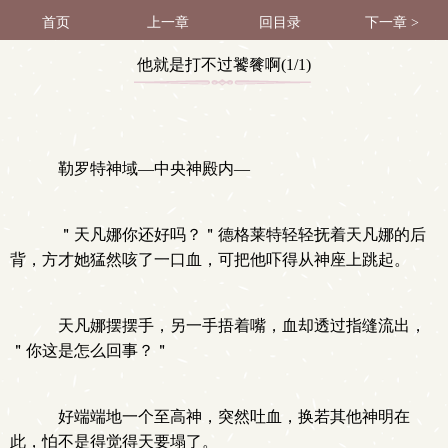
首页
上一章
回目录
下一章 >
他就是打不过饕餮啊(1/1)
勒罗特神域—中央神殿内—
＂天凡娜你还好吗？＂德格莱特轻轻抚着天凡娜的后
背，方才她猛然咳了一口血，可把他吓得从神座上跳起。
天凡娜摆摆手，另一手捂着嘴，血却透过指缝流出，
＂你这是怎么回事？＂
好端端地一个至高神，突然吐血，换若其他神明在
此，怕不是得觉得天要塌了。