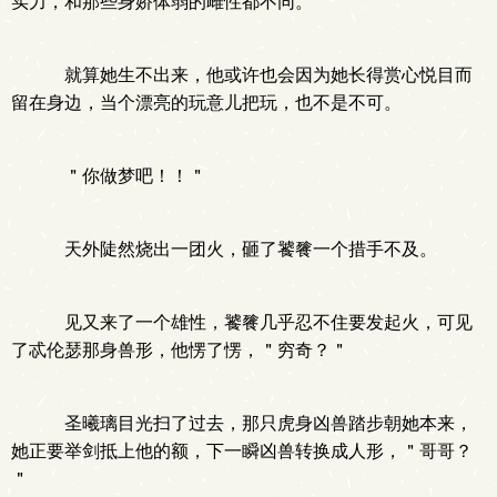
实力，和那些身娇体弱的雌性都不同。
就算她生不出来，他或许也会因为她长得赏心悦目而
留在身边，当个漂亮的玩意儿把玩，也不是不可。
＂你做梦吧！！＂
天外陡然烧出一团火，砸了饕餮一个措手不及。
见又来了一个雄性，饕餮几乎忍不住要发起火，可见
了忒伦瑟那身兽形，他愣了愣，＂穷奇？＂
圣曦璃目光扫了过去，那只虎身凶兽踏步朝她本来，
她正要举剑抵上他的额，下一瞬凶兽转换成人形，＂哥哥？
＂