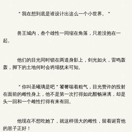
＂我在想到底是谁设计出这么一个小世界。＂
兽王城内，叁个雄性一同缩在角落，只差没抱在一
起。
他们的目光同时锁在两道身影上，剑光如火，雷鸣轰
轰，脚下的土地何时会坍塌犹未可知。
＂你叫圣曦璃是吧＂饕餮喘着粗气，目光赞许的投射
在面前的雌性身上，他不是第一次打得如此酣畅淋漓，却是
头一回和一个雌性打得有来有回。
他现在不想吃她了，就这样强大的雌性，留着诞育他
的崽子正好！