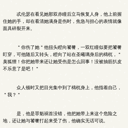
忒伦瑟在看见她那双赤瞳后立马恢复人身，他上前握
住她的手，却在看清她满身是伤时，焦急与担心的表情就像
面具碎裂开来。
＂你伤了她＂他扭头瞪向饕餮，一双红瞳似要把饕餮
盯穿，可他随后又转头，瞪向了站在圣曦璃身后的檮杌，＂
臭狐狸！你把她带来还让她受伤是怎么回事！没被抽筋扒皮
不乐意了是吧！＂
众人顿时又把目光集中到了檮杌身上，他指着自己，
＂我？＂
是，他是罪魁祸首没错，他把她带上来这个危险之
地，还让她与饕餮打起来受了伤，他确实无话可说。