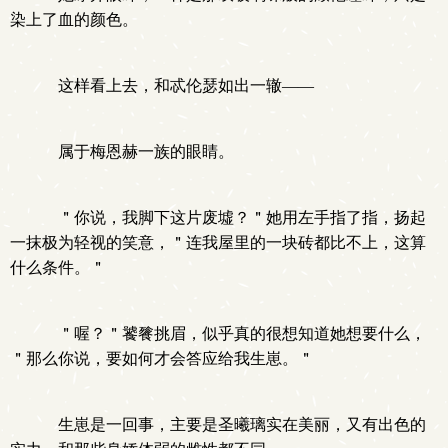
染上了血的颜色。
这样看上去，和忒伦瑟如出一辙——
属于梅恩赫一族的眼睛。
＂你说，我脚下这片废墟？＂她用左手指了指，扬起
一抹极为轻视的笑意，＂连我屋里的一块砖都比不上，这算
什么条件。＂
＂喔？＂饕餮挑眉，似乎真的很想知道她想要什么，
＂那么你说，要如何才会答应给我生崽。＂
生崽是一回事，主要是圣曦璃实在美丽，又有出色的