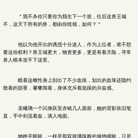
＂我不杀你只要你为我生下一个崽，往后这兽王城
不，这天下所有的兽，都由你统领，如何？＂
他以为他开出的诱惑十分迷人，作为上位者，谁不想
要这份权利？兽王城更大，物资更多，更是有着天险，寻常
兽人根本攻不下这里。
瞧着这雌性身上刮出了不少血痕，划出的血珠还隐约
散着的甜香，饕餮闻着，身体充斥着急躁的兴奋感。
圣曦璃一个闪身跃至赤铭几人面前，她的背影依旧笔
直，手中剑流着血，滴入地面。
她睁开眼眸，一样是那双玻璃珠般的潋艳瞳眸，只是