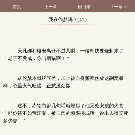
首页
上一章
回目录
下一章 >
我在作梦吗？(1/1)
天凡娜和楼安离开不过几瞬，一楼却快要烧起来了，
＂老子不发威，你当病猫啊！＂
忒伦瑟本就脾气差，加上被自身频率伤成这副窝囊
样，心里火气旺盛，正愁没处撒。
这不，赤铭白箫几句话就燎起了他无处安放的火意，
＂那你还不如帝江呢，被自己的频率揍成猪，说出去得笑死
多少兽。＂