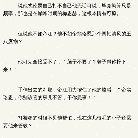
说他忒伦瑟自己打不自己他无话可说，毕竟就算只是
频率，那也是在巅峰时期的梅恩赫，这根本情有可原。
但说他不如帝江？他不如帝翡珞恩那个两袖清风的王
八废物？
他可完全接受不了，＂脑子不要了？老子帮你拧下
来！＂
手伸出去的刹那，帝江用力按住了他的胳膊，＂帝翡
珞恩，你别该管的事儿不管，干你屁事！＂
打饕餮的时候不见他帮忙，现在这几根毛的小子还需
要他来管教？