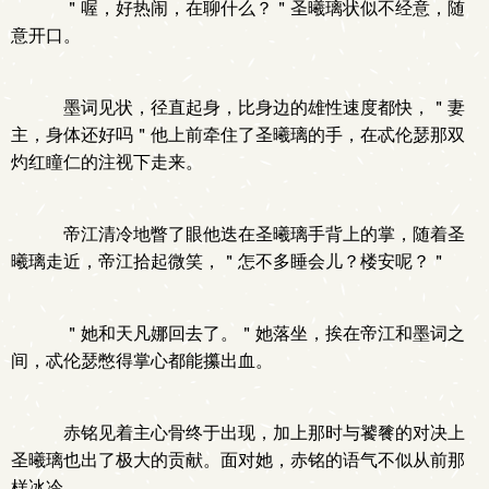
＂喔，好热闹，在聊什么？＂圣曦璃状似不经意，随
意开口。
墨词见状，径直起身，比身边的雄性速度都快，＂妻
主，身体还好吗＂他上前牵住了圣曦璃的手，在忒伦瑟那双
灼红瞳仁的注视下走来。
帝江清冷地瞥了眼他迭在圣曦璃手背上的掌，随着圣
曦璃走近，帝江拾起微笑，＂怎不多睡会儿？楼安呢？＂
＂她和天凡娜回去了。＂她落坐，挨在帝江和墨词之
间，忒伦瑟憋得掌心都能攥出血。
赤铭见着主心骨终于出现，加上那时与饕餮的对决上
圣曦璃也出了极大的贡献。面对她，赤铭的语气不似从前那
样冰冷。