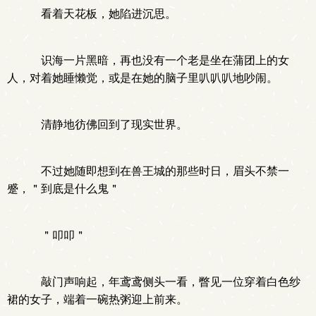
看着天花板，她陷进沉思。
识海一片黑暗，再也没有一个老是坐在蒲团上的女
人，对着她睡懒觉，或是在她的脑子里叭叭叭地吵闹。
清静地彷佛回到了现实世界。
不过她随即想到在兽王城的那些时日，眉头不禁一
蹙，＂到底是什么鬼＂
＂叩叩＂
敲门声响起，年鸢鸢侧头一看，瞥见一位穿着白色纱
裙的女子，端着一碗热粥迎上前来。