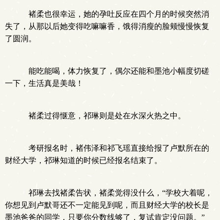
褚柔也很幸运，她的孕吐反应在四个月的时候突然消
失了，从那以后她变得吃嘛嘛香，饿得消瘦的脸颊慢慢恢复
了圆润。
能吃能喝，体力恢复了，偶尔还能和墨池小幅度切磋
一下，生活真是美哉！
褚柔过得惬意，祁琳则是处在水深火热之中。
考研报名时，褚伟泽和祁飞瑶直接给报了卢默所在的
财经大学，祁琳知道的时候已经报名结束了。
祁琳去找褚柔告状，褚柔觉得没什么，“学校大着呢，
你想见到卢默哥还不一定能见到呢，而且财经大学的校长是
墨池爸爸的同学，只要你分数线够了，复试肯定没问题。”