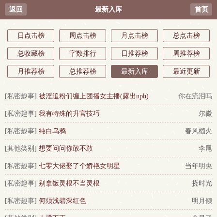
返回
最新入库
首页
日点击榜
周点击榜
月点击榜
总点击榜
总收藏榜
字数排行
日推荐榜
周推荐榜
月推荐榜
总推荐榜
最新入库
最近更新
[私密趣事]
被淫追粉们缠上团播女主播(露出nph)
你在流泪吗
[私密趣事]
我有特殊的升官技巧
尔徽
[私密趣事]
纯白乌鸦
春风榴火
[其他类别]
想要问问你敢不敢
李尾
[私密趣事]
七零大佬娶了个娇艳女明星
当年明央
[私密趣事]
别拿饭灵根不当灵根
挠时光
[私密趣事]
何须浅碧深红色
明月倾