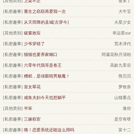
[其他类别]
上梁不正
金呆了
[私密趣事]
重生之窈窈再爱我一次
大牛宝
[私密趣事]
从天而降的县城[古穿今]
火星少女
[其他类别]
破窗效应
幸运星star
[私密趣事]
少爷穿错了
荒木泽代
[私密趣事]
猫猫也要养家糊口
阿葳花秋月清柏
[私密趣事]
六零年代我哥是卷王
高龄九零后
[私密趣事]
糟糕，是绿眼睛男魅魔！
熊贝贝
[私密趣事]
皇女翠花
梦攸奈
[私密趣事]
咸鱼夫妇今天也想躺平
山猫重点
[其他类别]
半坏
逢你
[私密趣事]
三嫁权宦
是空有呀
[私密趣事]
咦！恋爱系统还能这么用吗
富十二