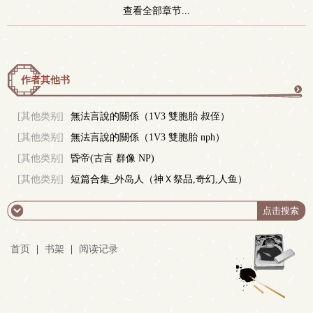
查看全部章节...
作者其他书
更
[其他类别]
無法言說的關係（1V3 雙胞胎 叔侄）
[其他类别]
無法言說的關係（1V3 雙胞胎 nph）
多
[其他类别]
昏帝(古言 群像 NP)
[其他类别]
短篇合集_外岛人（神Ｘ祭品,奇幻,人鱼）
首页
|
书架
|
阅读记录