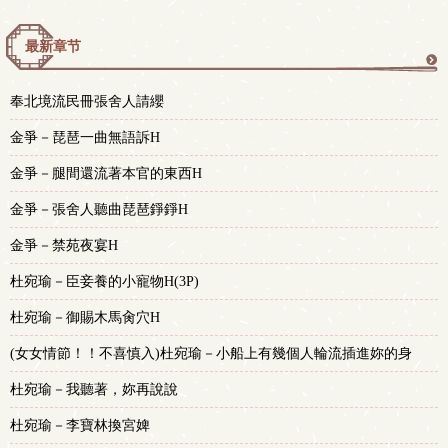
最新章节
更
奉北境流民冊張舍人請纓
多
金爭－琵琶一曲無語訴H
金爭－腿間還流著本官的東西H
金爭－張舍人聽曲琵琶錚錚H
金爭－禁苑夜宴H
杜宛瑜－臣妾養的小寵物H(3P)
杜宛瑜－御賜木馬肏穴H
(女女情節！！不喜慎入)杜宛瑜－小船上有幾個人輪流插進妳的身
體？
杜宛瑜－我聽著，妳再說說
杜宛瑜－李寶林換宮婢