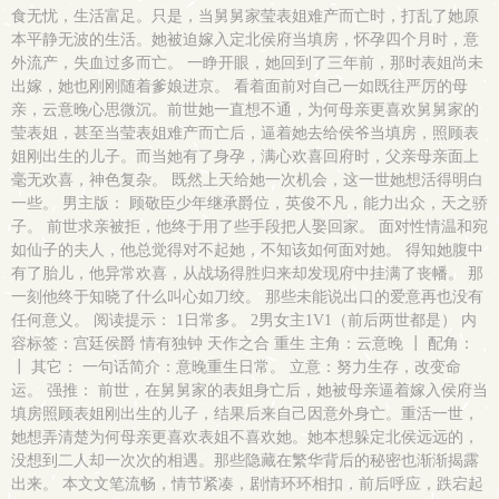
食无忧，生活富足。只是，当舅舅家莹表姐难产而亡时，打乱了她原
本平静无波的生活。她被迫嫁入定北侯府当填房，怀孕四个月时，意
外流产，失血过多而亡。 一睁开眼，她回到了三年前，那时表姐尚未
出嫁，她也刚刚随着爹娘进京。 看着面前对自己一如既往严厉的母
亲，云意晚心思微沉。前世她一直想不通，为何母亲更喜欢舅舅家的
莹表姐，甚至当莹表姐难产而亡后，逼着她去给侯爷当填房，照顾表
姐刚出生的儿子。而当她有了身孕，满心欢喜回府时，父亲母亲面上
毫无欢喜，神色复杂。 既然上天给她一次机会，这一世她想活得明白
一些。 男主版： 顾敬臣少年继承爵位，英俊不凡，能力出众，天之骄
子。 前世求亲被拒，他终于用了些手段把人娶回家。 面对性情温和宛
如仙子的夫人，他总觉得对不起她，不知该如何面对她。 得知她腹中
有了胎儿，他异常欢喜，从战场得胜归来却发现府中挂满了丧幡。 那
一刻他终于知晓了什么叫心如刀绞。 那些未能说出口的爱意再也没有
任何意义。 阅读提示： 1日常多。 2男女主1V1（前后两世都是） 内
容标签：宫廷侯爵 情有独钟 天作之合 重生 主角：云意晚 ┃ 配角：
┃ 其它： 一句话简介：意晚重生日常。 立意：努力生存，改变命
运。 强推： 前世，在舅舅家的表姐身亡后，她被母亲逼着嫁入侯府当
填房照顾表姐刚出生的儿子，结果后来自己因意外身亡。重活一世，
她想弄清楚为何母亲更喜欢表姐不喜欢她。她本想躲定北侯远远的，
没想到二人却一次次的相遇。那些隐藏在繁华背后的秘密也渐渐揭露
出来。 本文文笔流畅，情节紧凑，剧情环环相扣，前后呼应，跌宕起