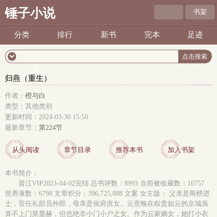
锤子小说
书架
分类
排行
新书
完本
足迹
归燕（重生）
作者：
橙与白
类型：其他类别
更新时间：2024-03-30 15:50
最新章节：
第224节
从头阅读
章节目录
推荐本书
加入书架
本书简介：
晋江VIP2023-04-02完结 总书评数：8993 当前被收藏数：16757
营养液数：6798 文章积分：396,725,888 文案 女主版： 父亲是两榜进
士，官任礼部员外郎，母亲是侯府庶女。云意晚在权贵如云的京城虽
算不上门第显赫，但也绝非小门小户之女。作为云家嫡女，她打小衣