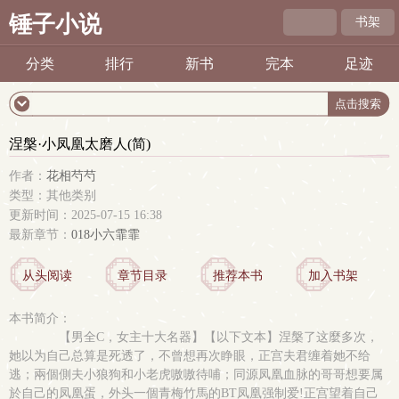
锤子小说
书架
分类
排行
新书
完本
足迹
涅槃·小凤凰太磨人(简)
作者：
花相芍芍
类型：其他类别
更新时间：2025-07-15 16:38
最新章节：
018小六霏霏
从头阅读
章节目录
推荐本书
加入书架
本书简介：
【男全C，女主十大名器】【以下文本】涅槃了这麼多次，
她以为自己总算是死透了，不曾想再次睁眼，正宫夫君缠着她不给
逃；兩個側夫小狼狗和小老虎嗷嗷待哺；同源凤凰血脉的哥哥想要属
於自己的凤凰蛋，外头一個青梅竹馬的BT凤凰强制爱!正宫望着自己