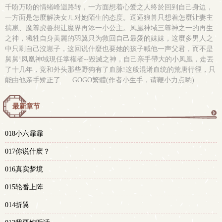
千盼万盼的情绪峰迴路转，一方面想着心爱之人终於回到自己身边，
一方面是怎麼解决女ㄦ对她陌生的态度。逗逼狼兽只想着怎麼让妻主
揣崽、魔尊虎兽想让魔界再添一小公主。凤凰神域三尊神之一的再生
之神，犧牲自身美麗的羽翼只为救回自己最愛的妹妹，这麼多男人之
中只剩自己沒崽子，这回说什麼也要她的孩子喊他一声父君，而不是
舅舅!凤凰神域現任掌權者--毀滅之神，自己亲手帶大的小凤凰，走丟
了十几年，竞和外头那些野狗有了血脉!这般混淆血统的荒唐行徑，只
能由他亲手矫正了......GOGO繁體(作者小生手，请鞭小力点喲)
最新章节
更
018小六霏霏
多
017你说什麽？
016真实梦境
015轮番上阵
014折翼