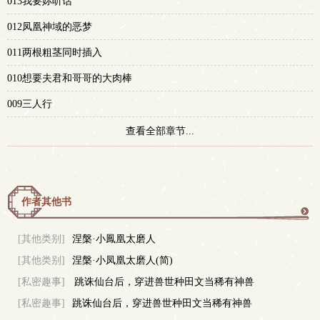
013我要妳听话
012凤凰神域的恶梦
011两根粗茎同时插入
010想要夫君和哥哥的大肉棒
009三人行
查看全部章节...
作者其他书
更
[其他类别]
涅槃·小鳳凰太磨人
[其他类别]
涅槃·小凤凰太磨人(简)
多
[私密趣事]
跳诛仙台后，穿进兽世种田文当稀有神兽
[私密趣事]
跳诛仙台后，穿进兽世种田文当稀有神兽
(np)