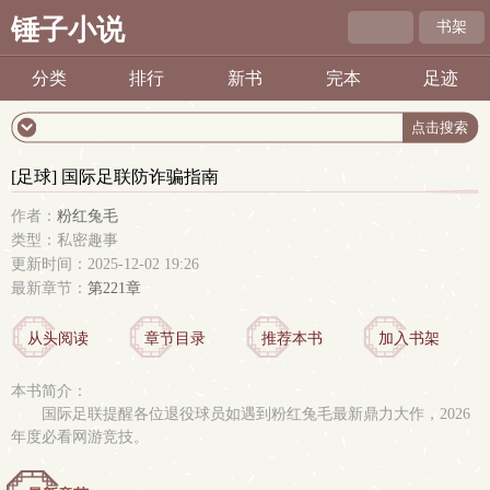
锤子小说
书架
分类
排行
新书
完本
足迹
[足球] 国际足联防诈骗指南
作者：
粉红兔毛
类型：私密趣事
更新时间：2025-12-02 19:26
最新章节：
第221章
从头阅读
章节目录
推荐本书
加入书架
本书简介：
国际足联提醒各位退役球员如遇到粉红兔毛最新鼎力大作，2026
年度必看网游竞技。