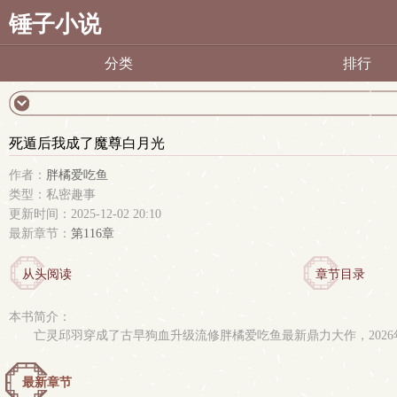
锤子小说
分类
排行
死遁后我成了魔尊白月光
作者：
胖橘爱吃鱼
类型：私密趣事
更新时间：2025-12-02 20:10
最新章节：
第116章
从头阅读
章节目录
本书简介：
亡灵邱羽穿成了古早狗血升级流修胖橘爱吃鱼最新鼎力大作，202
最新章节