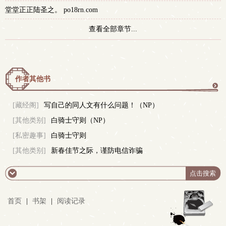
堂堂正正陆圣之。 po18rn.com
查看全部章节...
作者其他书
更
[藏经阁]
写自己的同人文有什么问题！（NP）
[其他类别]
白骑士守则（NP）
多
[私密趣事]
白骑士守则
[其他类别]
新春佳节之际，谨防电信诈骗
首页
|
书架
|
阅读记录