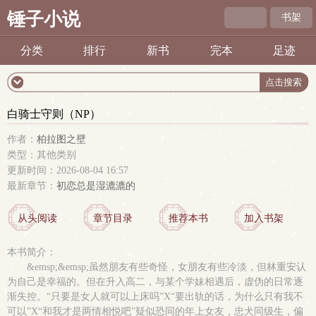
锤子小说
书架
分类
排行
新书
完本
足迹
白骑士守则（NP）
作者：
柏拉图之壁
类型：其他类别
更新时间：2026-08-04 16:57
最新章节：
初恋总是湿漉漉的
从头阅读
章节目录
推荐本书
加入书架
本书简介：
&emsp;&emsp;虽然朋友有些奇怪，女朋友有些冷淡，但林重安认
为自己是幸福的。但在升入高二，与某个学妹相遇后，虚伪的日常逐
渐失控。“只要是女人就可以上床吗”X“要出轨的话，为什么只有我不
可以”X“和我才是两情相悦吧”疑似恐同的年上女友，忠犬同级生，偏