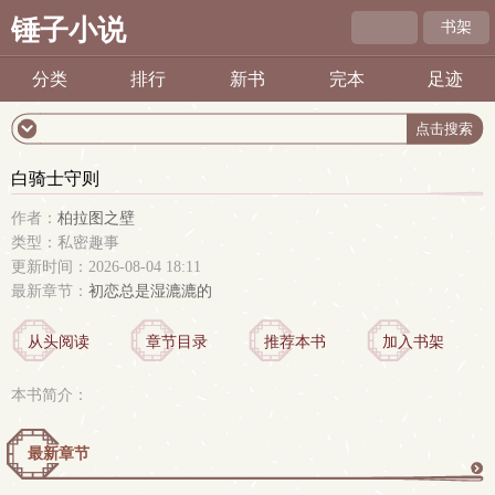
锤子小说
书架
分类
排行
新书
完本
足迹
白骑士守则
作者：
柏拉图之壁
类型：私密趣事
更新时间：2026-08-04 18:11
最新章节：
初恋总是湿漉漉的
从头阅读
章节目录
推荐本书
加入书架
本书简介：
最新章节
更